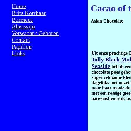
Home
Cacao of 
Brits Korthaar
Burmees
Asian Chocolate
Abesssijn
Verwacht / Geboren
Contact
Papillon
Links
Uit onze prachtige
Jolly Black Mol
Seaside
heb ik een
chocolate poes gehou
super zeldzame kleu
dagelijks met onzett
naar haar mooie do
met een rossige gloe
aanwinst voor de as