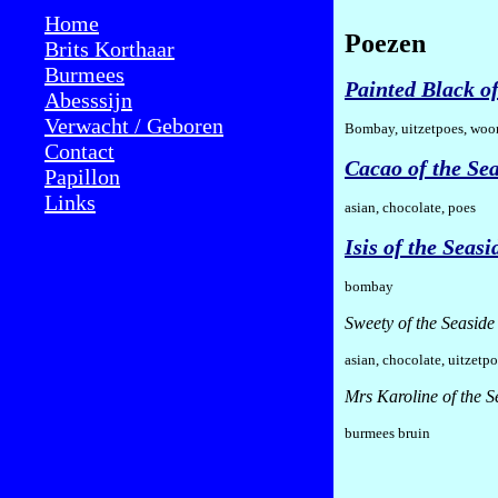
Home
Poezen
Brits Korthaar
Burmees
Painted Black of
Abesssijn
Verwacht / Geboren
Bombay, uitzetpoes, woo
Contact
Cacao of the Se
Papillon
Links
asian, chocolate, poes
Isis of the Seasi
bombay
Sweety of the Seaside
asian, chocolate, uitzet
Mrs Karoline of the S
burmees bruin