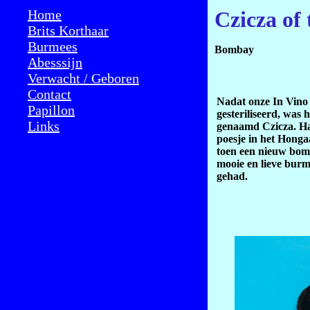
Home
Czicza of 
Brits Korthaar
Burmees
Bombay
Abesssijn
Verwacht / Geboren
Contact
Nadat onze In Vino 
Papillon
gesteriliseerd, was 
Links
genaamd Czicza. Ha
poesje in het Honga
toen een nieuw bomb
mooie en lieve bur
gehad.