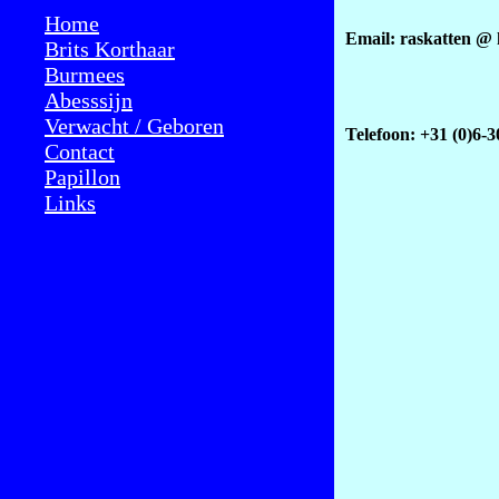
Home
Email:
raskatten @ 
Brits Korthaar
Burmees
Abesssijn
Verwacht / Geboren
Telefoon: +31 (0)6-
Contact
Papillon
Links