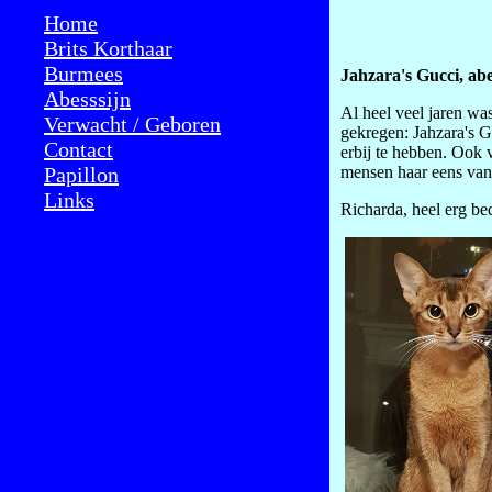
Home
Brits Korthaar
Burmees
Jahzara's Gucci, abe
Abesssijn
Al heel veel jaren wa
Verwacht / Geboren
gekregen: Jahzara's G
Contact
erbij te hebben. Ook v
Papillon
mensen haar eens van 
Links
Richarda, heel erg be